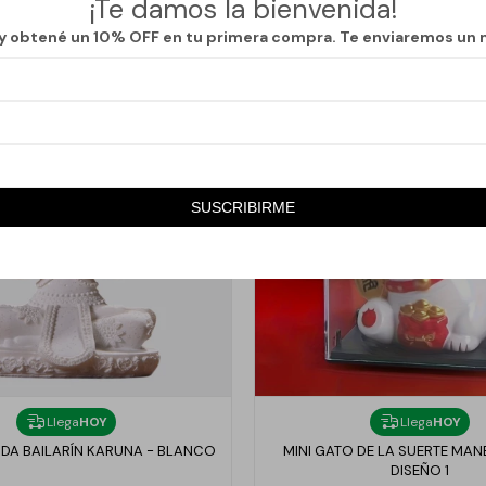
¡Te damos la bienvenida!
 y obtené un 10% OFF en tu primera compra. Te enviaremos un 
SUSCRIBIRME
Llega
HOY
Llega
HOY
A BAILARÍN KARUNA - BLANCO
MINI GATO DE LA SUERTE MAN
DISEÑO 1