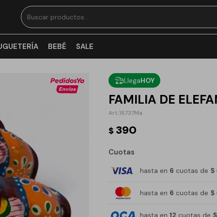
UGUETERÍA
BEBÉ
SALE
Llega
HOY
FAMILIA DE ELEF
18737Ma
390
$
Cuotas
hasta en
6
cuotas de
$
hasta en
6
cuotas de
$
hasta en
12
cuotas de
$