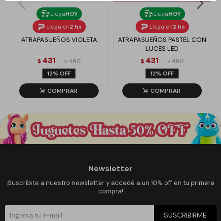
Llega
HOY
Llega
HOY
Llega en
2 hs
Llega en
2 hs
ATRAPASUEÑOS VIOLETA
ATRAPASUEÑOS PASTEL CON
LUCES LED
431
431
$
490
$
490
$
$
12
12
Newsletter
¡Suscribite a nuestro newsletter y accedé a un 10% off en tu primera
compra!
SUSCRIBIRME