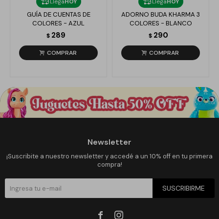
Llega
HOY
Llega
HOY
GUÍA DE CUENTAS DE
ADORNO BUDA KHARMA 3
COLORES - AZUL
COLORES - BLANCO
289
290
$
$
Newsletter
¡Suscribite a nuestro newsletter y accedé a un 10% off en tu primera
compra!
SUSCRIBIRME

