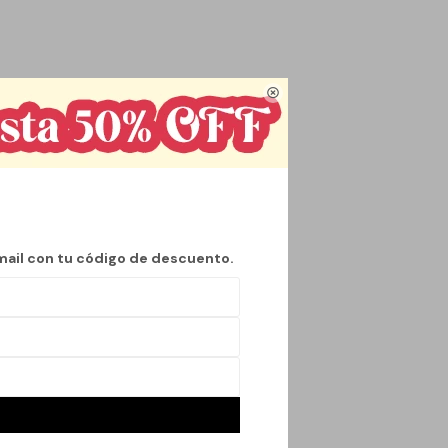
 impreso a doble cara.

para ventanas,
mail con tu código de descuento.
el hogar.