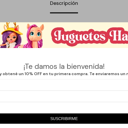
Descripción
 acrílico estilo vitral. Elaborado en acrílico de alta calidad, con diseño
 colores vibrantes aportan calidez y estilo a cualquier ambiente. Ideal 
xteriores protegidos.
o
 cm
¡Te damos la bienvenida!
 y obtené un 10% OFF en tu primera compra. Te enviaremos un 
nte de ventana
versátil y duradera, perfecta como regalo o para realzar la decoración d
ctora opaca.
SUSCRIBIRME