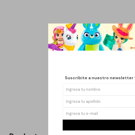
Colgante de ventana en
Su acabado brillante y
balcones o espacios e
Material: Acrílic
Tamaño: 20 x 20
Peso: 60 g
Suscribite a nuestro newsletter
Incluye: 1 colga
Una pieza decorativa 
* Retire lamina prote