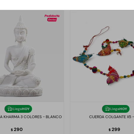
Llega
HOY
Llega
HOY
A KHARMA 3 COLORES - BLANCO
CUERDA COLGANTE X5 -
290
299
$
$