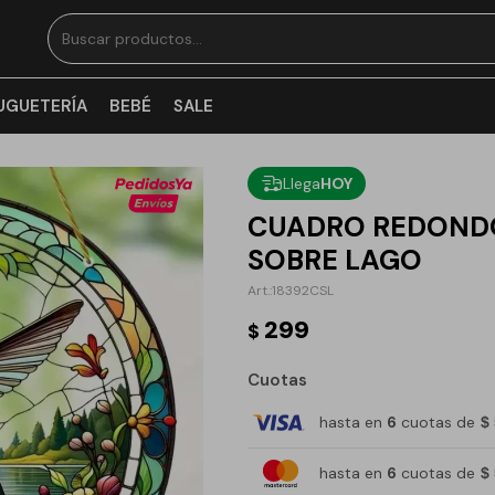
UGUETERÍA
BEBÉ
SALE
Llega
HOY
CUADRO REDONDO 
SOBRE LAGO
18392CSL
299
$
Cuotas
hasta en
6
cuotas de
$
hasta en
6
cuotas de
$