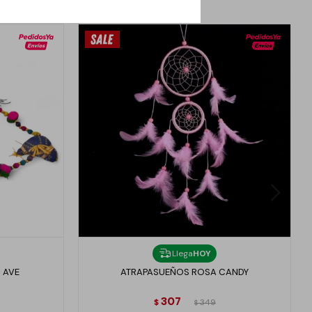
Llega
HOY
 AVE
ATRAPASUEÑOS ROSA CANDY
307
$
349
$