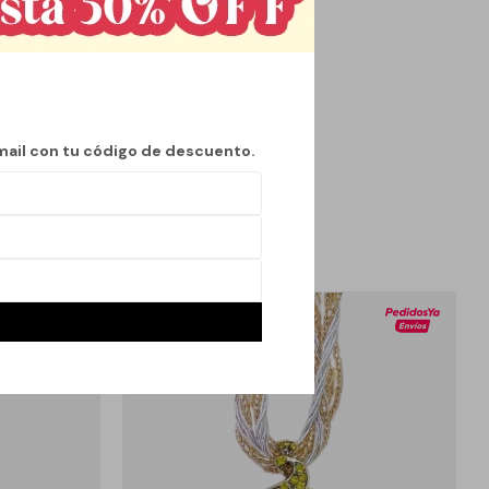
y una composición
s que su estilo
gante es único, lo
mail con tu código de descuento.