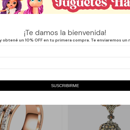
da pieza combina una base metálica dorada con detalles ornamentales 
s, creando un efecto artesanal que destaca por su color y textura.
esistente lo convierte en un complemento ideal para el uso diario, mientra
¡Te damos la bienvenida!
cto para regalar o sumar un toque distintivo a cualquier outfit. Cada col
esorio exclusivo y cuidadosamente elaborado.
 y obtené un 10% OFF en tu primera compra. Te enviaremos un 
SUSCRIBIRME