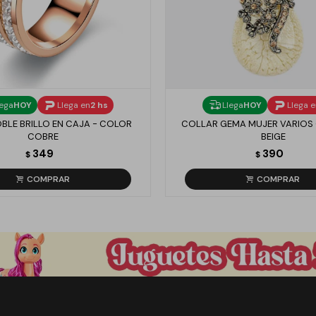
lega
HOY
Llega en
2 hs
Llega
HOY
Llega 
BLE BRILLO EN CAJA - COLOR
COLLAR GEMA MUJER VARIOS
COBRE
BEIGE
349
390
$
$