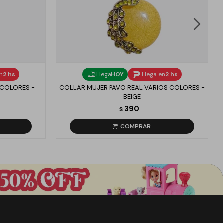
en
2 hs
Llega
HOY
Llega en
2 hs
 COLORES -
COLLAR MUJER PAVO REAL VARIOS COLORES -
BEIGE
390
$