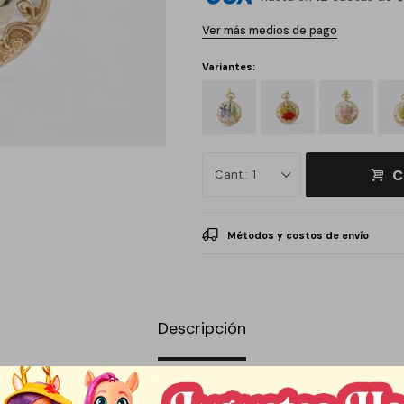
Ver más medios de pago
Variantes:
C
1
Métodos y costos de envío
Descripción
on flores naturales encapsuladas, diseñado para quienes buscan un acc