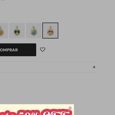
OMPRAR

esorio delicado y