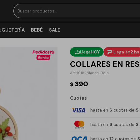
UGUETERÍA
BEBÉ
SALE
Llega
HOY
Llega en
2 hs
COLLARES EN RES
19182Blanca-Roja
390
$
Cuotas
hasta en
6
cuotas de
$
hasta en
6
cuotas de
$
hasta en
12
cuotas de
$