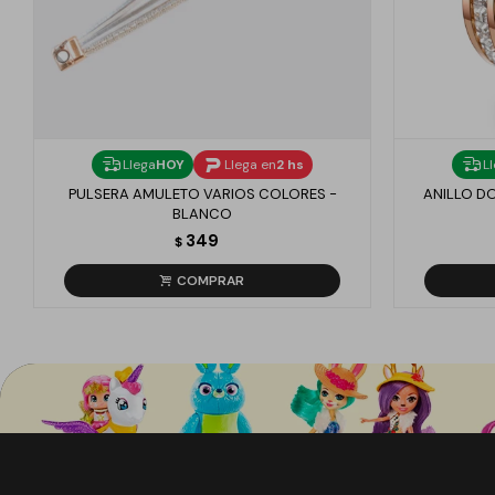
Llega
HOY
Llega en
2 hs
L
PULSERA AMULETO VARIOS COLORES -
ANILLO DO
BLANCO
349
$