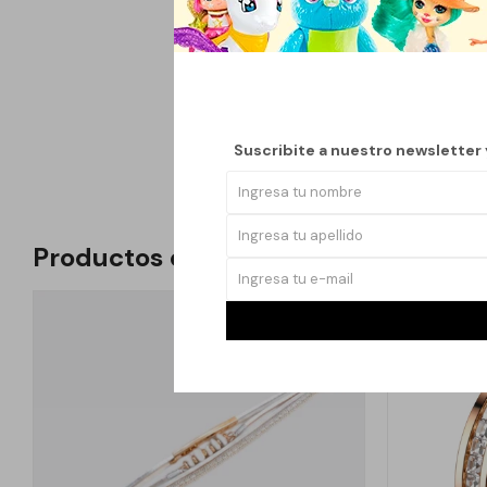
lleno de encanto. Ca
única de flores reale
Su material ligero y r
elegante lo hace perfe
que garantiza un acc
Suscribite a nuestro newsletter
Productos que te pueden interesar