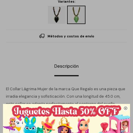
Variantes:
Métodos y costos de envío
Descripción
El Collar Lágrima Mujer de la marca Que Regalo es una pieza que
irradia elegancia y sofisticación. Con una longitud de 45.0 cm,
este collar se adapta perfectamente al contorno del cuello,

creando un efecto encantador en cualquier ocasión. Su diseño
en forma de lágrima y la variedad de colores lo convierten en un
accesorio versátil que complementa desde un atuendo casual