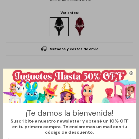
Variantes:
Métodos y costos de envío

Descripción
Esta capa abierto por delante es una pieza textil versátil y
¡Te damos la bienvenida!
elegante, ideal para cualquier ocasión. Con un diseño fluido y
cómodo, ofrece una capa ligera de abrigo sin perder estilo,
Suscribite a nuestro newsletter y obtené un 10% OFF
en tu primera compra. Te enviaremos un mail con tu
convirtiéndolo en el complemento perfecto para añadir un toque
código de descuento.
chic a tu vestuario. Su abertura frontal permite un fácil uso y