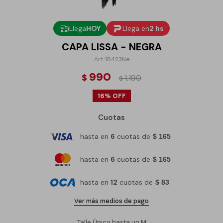
Llega
HOY
Llega en
2 hs
CAPA LISSA - NEGRA
18423Ne
990
$
1.190
$
16
Cuotas
hasta en
6
cuotas de
$ 165
hasta en
6
cuotas de
$ 165
hasta en
12
cuotas de
$ 83
Ver más medios de pago
Talle Único hasta un M