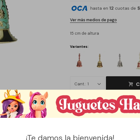
hasta en
12
cuotas de
$
Ver más medios de pago
15 cm de altura
Variantes:
C
1
Métodos y costos de envío
¡Te damos la bienvenida!