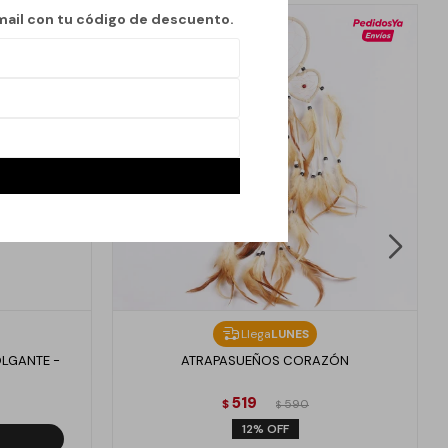
mail con tu código de descuento.
Llega
LUNES
OLGANTE -
ATRAPASUEÑOS CORAZÓN
519
$
590
$
12