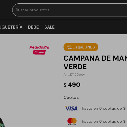
UGUETERÍA
BEBÉ
SALE
Llega
LUNES
CAMPANA DE MAN
VERDE
17425ocv
490
$
Cuotas
hasta en
6
cuotas de
$
hasta en
6
cuotas de
$