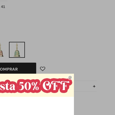
 41
OMPRAR
