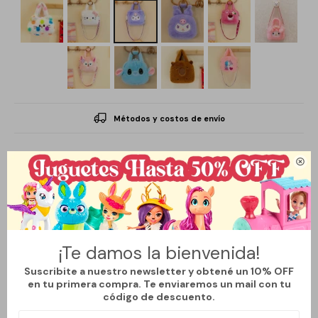
Métodos y costos de envío

Descripción
Este encantador bolso infantil combina la suavidad del peluche
¡Te damos la bienvenida!
con el diseño divertido de sus personajes favoritos. Su textura
Suscribite a nuestro newsletter y obtené un 10% OFF
acolchada y liviana lo hace perfecto para que los más pequeños
en tu primera compra. Te enviaremos un mail con tu
código de descuento.
lo lleven cómodamente a paseos, jardín o juegos diarios.Tamaño
ideal para guardar juguetes, golosinas o pequeños objetos, es un