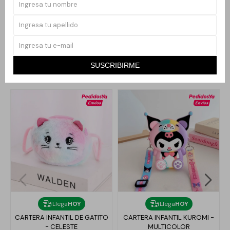
accesorio práctico y adorable que acompaña a los niños en cada
aventura.
SUSCRIBIRME
Productos que te pueden interesar
Llega
HOY
Llega
HOY
CARTERA INFANTIL DE GATITO
CARTERA INFANTIL KUROMI -
- CELESTE
MULTICOLOR