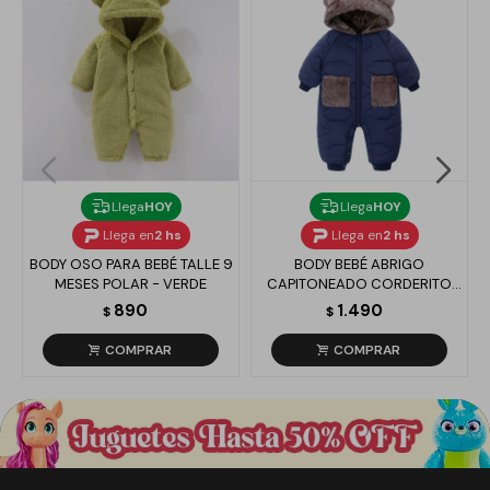
Llega
HOY
Llega
HOY
Llega en
2 hs
Llega en
2 hs
BODY OSO PARA BEBÉ TALLE 9
BODY BEBÉ ABRIGO
MESES POLAR - VERDE
CAPITONEADO CORDERITO
SINTÉTICO - AZUL
890
1.490
$
$