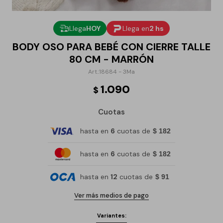
Llega
HOY
Llega en
2 hs
BODY OSO PARA BEBÉ CON CIERRE TALLE
80 CM - MARRÓN
18684 - 3Ma
1.090
$
Cuotas
hasta en
6
cuotas de
$ 182
hasta en
6
cuotas de
$ 182
hasta en
12
cuotas de
$ 91
Ver más medios de pago
Variantes: