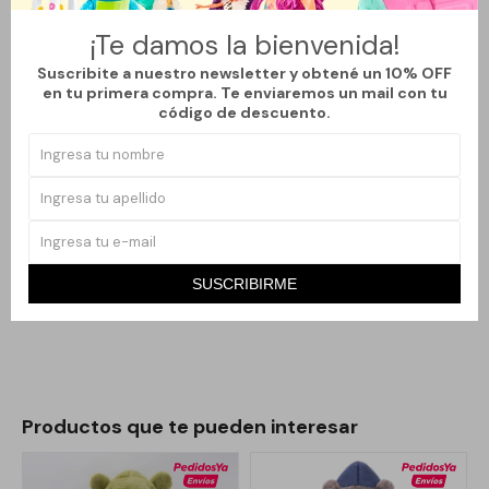
Material: Plush extra suave y cálido.
¡Te damos la bienvenida!
Diseño: Enterito con cierre frontal para fácil uso.
Suscribite a nuestro newsletter y obtené un 10% OFF
Capucha con orejitas decorativas.
en tu primera compra. Te enviaremos un mail con tu
Puños y tobillos con terminación ajustada para mayor
código de descuento.
abrigo.
Ideal para
Usar en paseos y salidas en temporada de frío.
Mantener al bebé cómodo en casa con total libertad de
movimiento.
SUSCRIBIRME
Regalo tierno y práctico para recién nacidos.
Productos que te pueden interesar