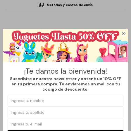
Métodos y costos de envío
Descripción

Billetera masculina ideal para quienes buscan organización y
estilo en un solo producto. Su diseño compacto y acabado
¡Te damos la bienvenida!
elegante la hacen cómoda de llevar y fácil de combinar. Perfecta
Suscribite a nuestro newsletter y obtené un 10% OFF
para el uso diario.
en tu primera compra. Te enviaremos un mail con tu
código de descuento.
Productos que te pueden interesar