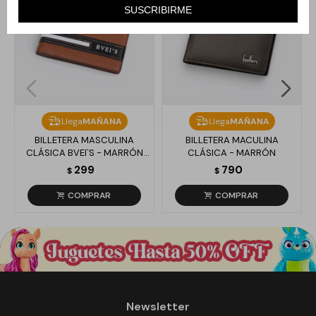
SUSCRIBIRME
Llega
MAÑANA
Llega
MAÑANA
BILLETERA MASCULINA
BILLETERA MACULINA
CLÁSICA BVEI`S - MARRÓN
CLÁSICA - MARRÓN
CLARO
299
790
$
$
Newsletter