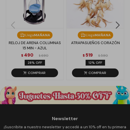
Llega
MAÑANA
Llega
MAÑANA
RELOJ DE ARENA COLUMNAS
ATRAPASUEÑOS CORAZÓN
15 MIN - AZUL
490
519
$
690
$
590
$
$
28
12
Newsletter
¡Suscribite a nuestro newsletter y accedé a un 10% off en tu primera