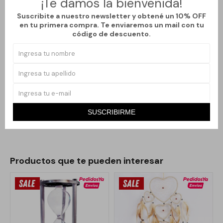
¡Te damos la bienvenida!
✨ Atrapasoles ✨
Suscribite a nuestro newsletter y obtené un 10% OFF
en tu primera compra. Te enviaremos un mail con tu
Pequeños colgantes de cristal que transforman la luz del sol en
código de descuento.
magia.
Cuando el sol los toca, nacen arcoíris que bailan por la
habitación, como si cada rayo se convirtiera en color y
movimiento. Cada pieza está pensada para captar la luz y
devolverla en destellos suaves, casi como si el sol te regalara un
momento de alegría en forma de reflejo. ?
SUSCRIBIRME
Productos que te pueden interesar