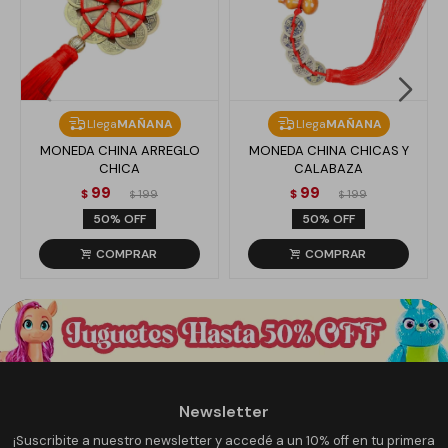
Llega
MAÑANA
Llega
MAÑANA
MONEDA CHINA ARREGLO
MONEDA CHINA CHICAS Y
CHICA
CALABAZA
99
99
$
199
$
199
$
$
50
50
Newsletter
¡Suscribite a nuestro newsletter y accedé a un 10% off en tu primera