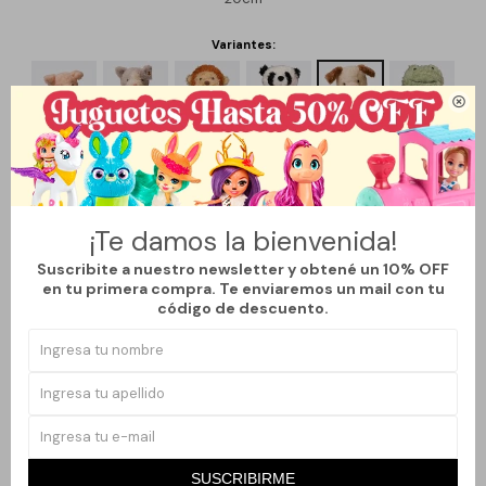
Variantes:

¡Te damos la bienvenida!
Métodos y costos de envío
Suscribite a nuestro newsletter y obtené un 10% OFF
en tu primera compra. Te enviaremos un mail con tu
código de descuento.
Productos que te pueden interesar
SUSCRIBIRME