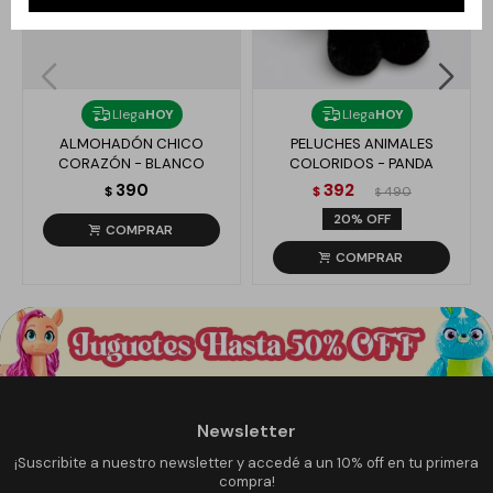
Llega
HOY
Llega
HOY
ALMOHADÓN CHICO
PELUCHES ANIMALES
CORAZÓN - BLANCO
COLORIDOS - PANDA
390
392
$
$
490
$
20
Newsletter
¡Suscribite a nuestro newsletter y accedé a un 10% off en tu primera
compra!