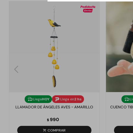
Llega
HOY
Llega en
2 hs
L
LLAMADOR DE ÁNGELES AVES - AMARILLO
CUENCO TIB
990
$