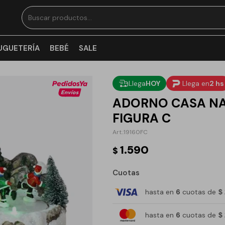
UGUETERÍA
BEBÉ
SALE
Llega
HOY
Llega en
2 hs
ADORNO CASA NA
FIGURA C
19160FC
1.590
$
Cuotas
hasta en
6
cuotas de
$
hasta en
6
cuotas de
$