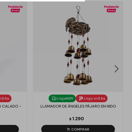
en
2 hs
Llega
HOY
Llega en
2 hs
O CALADO -
LLAMADOR DE ÁNGELES PÁJARO EN NIDO
1.290
$