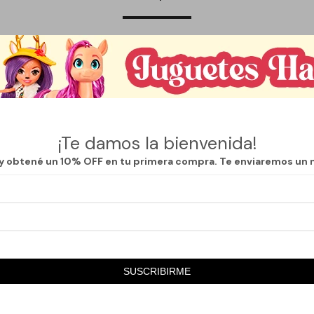
a recrea una casa ambientada en época navideña, con detalles realista
de movimiento, iluminación y sonido. Su diseño cuidadosamente elabora
ntador, ideal para crear un ambiente festivo y acogedor en el hogar, vid
les resistentes y de excelente calidad, combina durabilidad con una est
¡Te damos la bienvenida!
ración navideña. La integración de luz y sonido genera una experiencia 
 y obtené un 10% OFF en tu primera compra. Te enviaremos un 
decoración principal o acompañar escenas navideñas más amplias.
o: ubicar sobre una superficie firme en interiores, alejada de la humed
re conexión eléctrica o pilas, según el modelo. Ideal para quienes busca
, tecnología y encanto en una sola presentación.
SUSCRIBIRME