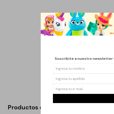
Esta figura decorativ
gracias a su sistema 
visual y auditivo enca
exhibición.
Fabricada con materia
realza cualquier deco
Suscribite a nuestro newsletter
para destacar en la 
Recomendaciones de us
directa al sol. Requie
que combine tradición
Productos que te pueden interesar