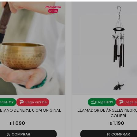
lega
HOY
Llega en
2 hs
Llega
HOY
Llega 
ETANO DE NEPAL 8 CM ORIGINAL
LLAMADOR DE ÁNGELES NEGR
COLIBRÍ
1.090
1.190
$
$