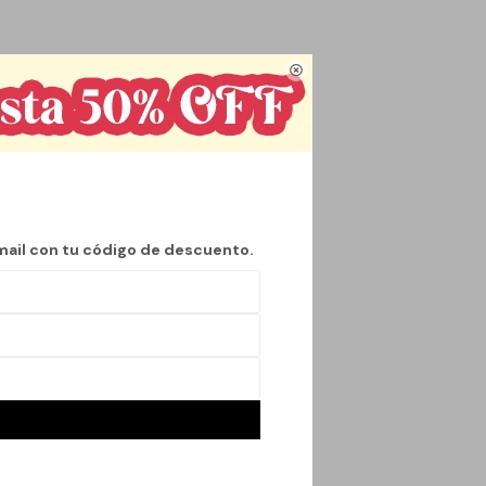

s que cobran vida
do aporta un efecto
rieras o espacios de
ética atractiva que
inmersiva, perfecta
mail con tu código de descuento.
ad y de la exposición
n una pieza decorativa