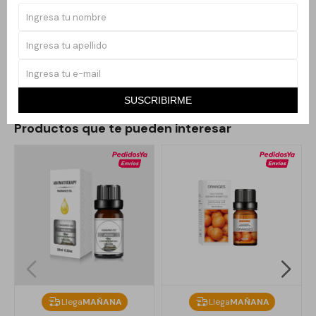
Métodos y costos de envío
CARACTERÍSTICAS
Feng Shui
Si
SUSCRIBIRME
Productos que te pueden interesar
Llega
MAÑANA
Llega
MAÑANA