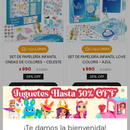
Llega
LUNES
Llega
LUNES
SET DE PAPELERÍA INFANTIL
SET DE PAPELERÍA INFANTIL LOVE
ONDAS DE COLORES - CELESTE
COLORS - AZUL
990
990
$
1.390
$
1.390
$
$
28
28

¡Te damos la bienvenida!