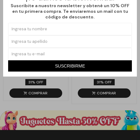
Suscribite a nuestro newsletter y obtené un 10% OFF
en tu primera compra. Te enviaremos un mail con tu
código de descuento.
Llega
LUNES
Llega
LUNES
SET DE PAPELERÍA INFANTIL
SET DE PAPELERÍA INFANTIL
SUSCRIBIRME
PASTEL - VERDE
BICICLETA
890
890
$
1.290
$
1.290
$
$
31
31