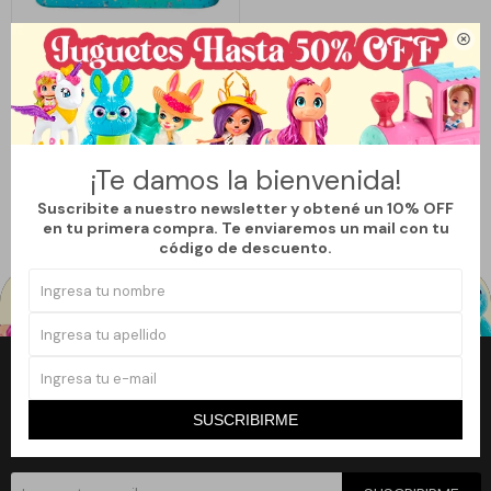

Llega
MAÑANA
NECESSAIRE ARCOÍRIS GRANDE
- VERDE
590
$
790
$
¡Te damos la bienvenida!
25
Suscribite a nuestro newsletter y obtené un 10% OFF
en tu primera compra. Te enviaremos un mail con tu
código de descuento.
Newsletter
SUSCRIBIRME
¡Suscribite a nuestro newsletter y accedé a un 10% off en tu primera
compra!