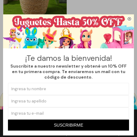

Llega
HOY
Llega en
2 hs
PORTAMACETA DE RATÁN
GRANDE
¡Te damos la bienvenida!
441
$
490
$
Suscribite a nuestro newsletter y obtené un 10% OFF
10
en tu primera compra. Te enviaremos un mail con tu
código de descuento.
Newsletter
SUSCRIBIRME
¡Suscribite a nuestro newsletter y accedé a un 10% off en tu primera