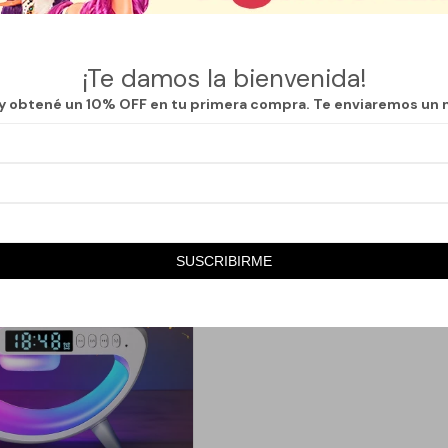
.251
1.611
1.390
$
1.790
$
$
10
10
¡Te damos la bienvenida!
 y obtené un 10% OFF en tu primera compra. Te enviaremos un 
SUSCRIBIRME