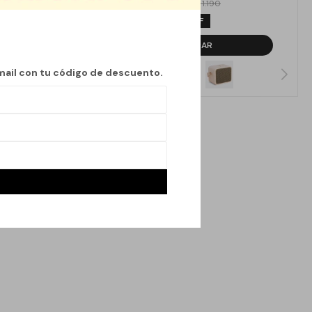
1.071
$
1.190
$
10
mail con tu código de descuento.