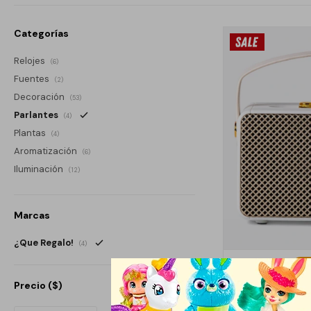
Categorías
Relojes
(6)
Fuentes
(2)
Decoración
(53)
Parlantes
(4)
Plantas
(4)
Aromatización
(6)
Iluminación
(12)
Marcas
¿Que Regalo!
(4)
PARLANTE RECT
Precio
($)