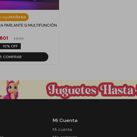
Llega
MAÑANA
A PARLANTE G MULTIFUNCIÓN
801
890
$
10
Mi Cuenta
Mi cuenta