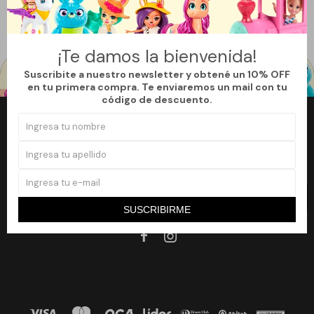
Quitar filtros
Filtrando por:
Hogar & Deco
Espejos
¡Te damos la bienvenida!
Suscribite a nuestro newsletter y obtené un 10% OFF
en tu primera compra. Te enviaremos un mail con tu
código de descuento.
Newsletter
¡Suscribite a nuestro newsletter y accedé a un 10% off en tu primera
compra!
SUSCRIBIRME
SUSCRIBIRME

