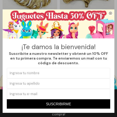

Llega
MAÑANA
Llega
MAÑANA
CENTRO DE MESA HOJA
CENTRO DE MESA HOJA PÉTALO
TROPICAL
531
531
$
590
$
590
$
$
¡Te damos la bienvenida!
10
10
Suscribite a nuestro newsletter y obtené un 10% OFF
en tu primera compra. Te enviaremos un mail con tu
código de descuento.
Newsletter
SUSCRIBIRME
¡Suscribite a nuestro newsletter y accedé a un 10% off en tu primera
compra!