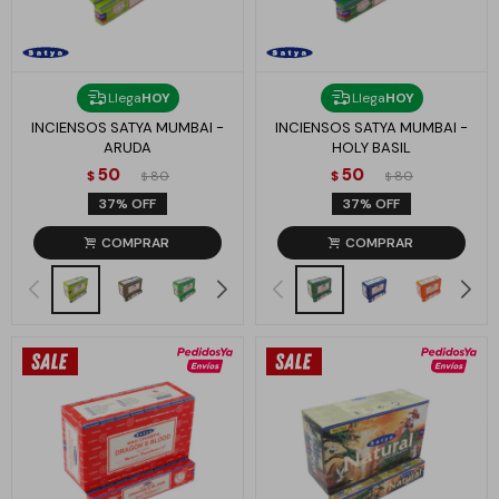
Llega
HOY
Llega
HOY
INCIENSOS SATYA MUMBAI -
INCIENSOS SATYA MUMBAI -
ARUDA
HOLY BASIL
50
50
$
80
$
80
$
$
37
37