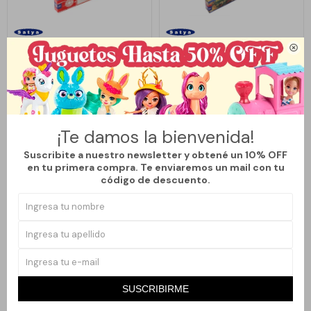

Llega
HOY
Llega
HOY
INCIENSOS SATYA MUMBAI -
INCIENSOS SATYA MUMBAI -
DRAGON'S BLOOD
NATURAL
50
50
$
80
$
80
$
$
37
37
¡Te damos la bienvenida!
Suscribite a nuestro newsletter y obtené un 10% OFF
en tu primera compra. Te enviaremos un mail con tu
código de descuento.
SUSCRIBIRME