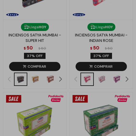
Llega
HOY
Llega
HOY
INCIENSOS SATYA MUMBAI -
INCIENSOS SATYA MUMBAI -
SUPER HIT
INDIAN ROSE
50
50
$
80
$
80
$
$
37
37