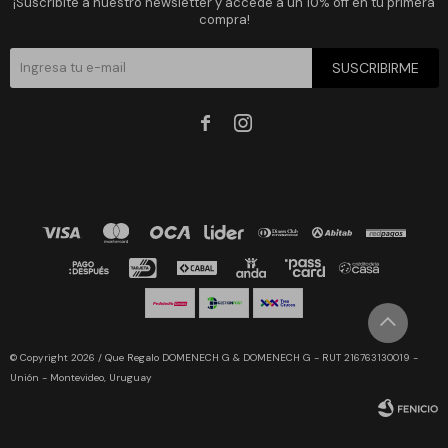
¡Suscribite a nuestro newsletter y accedé a un 10% off en tu primera
compra!
SUSCRIBIRME


© Copyright 2026 / Que Regalo DOMENECH G & DOMENECH G - RUT 216763130019 -
Unión - Montevideo, Uruguay