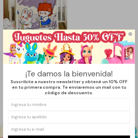

Llega
HOY
MANTA INFANTIL SIN SHERPA -
MONOPATINES
¡Te damos la bienvenida!
490
$
590
$
Suscribite a nuestro newsletter y obtené un 10% OFF
16
en tu primera compra. Te enviaremos un mail con tu
código de descuento.