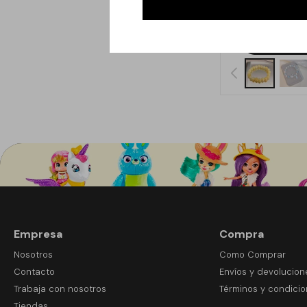
$
Empresa
Compra
Nosotros
Como Comprar
Contacto
Envíos y devolucion
Trabaja con nosotros
Términos y condici
Tiendas