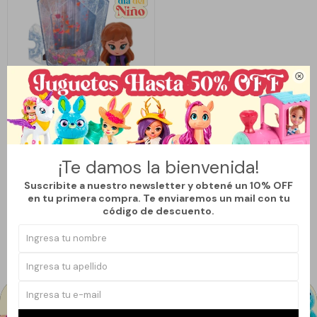

Llega
MAÑANA
SET FROZEN 2 - ANNA WHISPER
& GLOW
¡Te damos la bienvenida!
995
$
1.990
$
Suscribite a nuestro newsletter y obtené un 10% OFF
50
en tu primera compra. Te enviaremos un mail con tu
código de descuento.