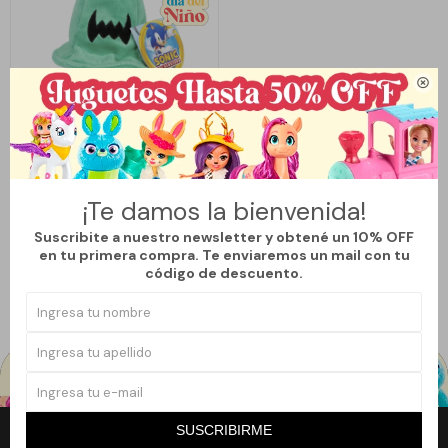

Llega
MAÑANA
PELUCHE THE HEDGEHOG -
¡Te damos la bienvenida!
JADE WHISP
Suscribite a nuestro newsletter y obtené un 10% OFF
903
$
1.290
$
en tu primera compra. Te enviaremos un mail con tu
30
código de descuento.
SUSCRIBIRME