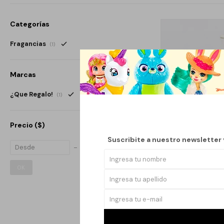
Categorías
Fragancias
(1)
Marcas
¿Que Regalo!
(1)
Precio
($)
Suscribite a nuestro newsletter
OK
BODY SPLAS