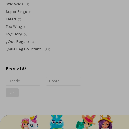
Star Wars
(3)
Super Zings
(1)
Tateti
(1)
Top Wing
(1)
Toy Story
(4)
¿Que Regalo!
(41)
¿Que Regalo! Infantil
(82)
Precio
($)
OK