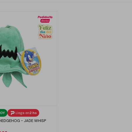
OY
Llega en
2 hs
HEDGEHOG - JADE WHISP