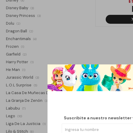
Disney
(4)
$
Disney Baby
(3)
Disney Princess
(3)
Dolu
(2)
Dragon Ball
(2)
Enchantimals
(4)
Frozen
(1)
Garfield
(2)
Harry Potter
(1)
He Man
(1)
Jurassic World
(3)
L.O.L Surprise
(5)
La Casa De Muñecas De Gabby
(2)
La Granja De Zenón
(3)
Labubu
(7)
Lego
(10)
Suscribite a nuestro newsletter
Liga De La Justicia
(1)
Lilo & Stitch
(8)