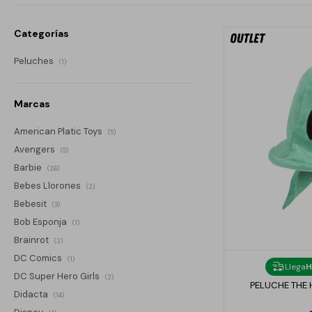
Categorías
Peluches
(1)
Marcas
American Platic Toys
(5)
Avengers
(5)
Barbie
(26)
Bebes Llorones
(2)
Bebesit
(3)
Bob Esponja
(1)
Brainrot
(2)
DC Comics
(1)
Llega
H
DC Super Hero Girls
(2)
PELUCHE THE 
Didacta
(14)