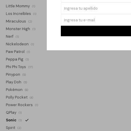
Little Mommy
(1)
Los Increíbles
(1)
Miraculous
(2)
Monster High
(1)
Nerf
(1)
Nickelodeon
(1)
Paw Patrol
(1)
Peppa Pig
(1)
Phi Phi Toys
(17)
Pinypon
(5)
Play Doh
(5)
Pokémon
(6)
Polly Pocket
(4)
Power Rockers
(1)
QPlay
(1)
Sonic
(1)
Spirit
(2)