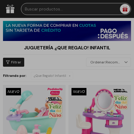
JUGUETERÍA ¿QUE REGALO! INFANTIL
Recomendados
Filtrando por:
¿Que Regalo! Infantil