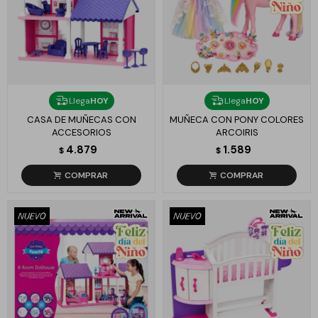
Llega
HOY
Llega
HOY
CASA DE MUÑECAS CON
MUÑECA CON PONY COLORES
ACCESORIOS
ARCOIRIS
4.879
1.589
$
$