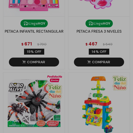
Llega
HOY
Llega
HOY
PETACA INFANTIL RECTANGULAR
PETACA FRESA 3 NIVELES
671
467
$
790
$
549
$
$
15
14