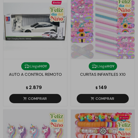
Llega
HOY
Llega
HOY
AUTO A CONTROL REMOTO
CURITAS INFANTILES X10
2.879
149
$
$