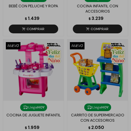
BEBÉ CON PELUCHE Y ROPA
COCINA INFANTIL CON
ACCESORIOS
1.439
3.239
$
$
Llega
HOY
Llega
HOY
COCINA DE JUGUETE INFANTIL
CARRITO DE SUPERMERCADO
CON ACCESORIOS
1.959
2.050
$
$