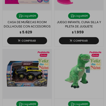
Llega
HOY
Llega
HOY
CASA DE MUÑECAS ROOM
JUEGO INFANTIL CUNA SILLA Y
DOLLHOUSE CON ACCESORIOS
PILETA DE JUGUETE
5.629
1.959
$
$
Llega
HOY
Llega
HOY