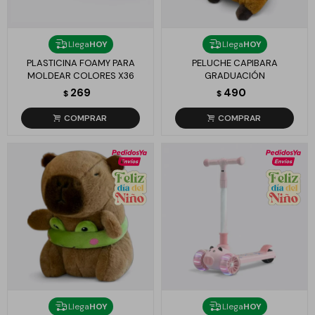
Llega
HOY
Llega
HOY
PLASTICINA FOAMY PARA
PELUCHE CAPIBARA
MOLDEAR COLORES X36
GRADUACIÓN
269
490
$
$
Llega
HOY
Llega
HOY