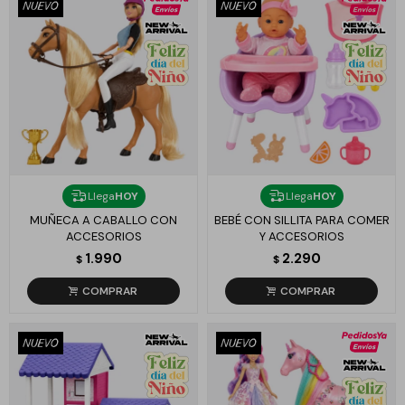
Llega
HOY
Llega
HOY
MUÑECA A CABALLO CON
BEBÉ CON SILLITA PARA COMER
ACCESORIOS
Y ACCESORIOS
1.990
2.290
$
$