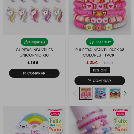
Llega
HOY
Llega
HOY
CURITAS INFANTILES
PULSERA INFANTIL PACK X8
UNICORNIO X10
COLORES - PACK 1
199
254
$
$
299
$
15