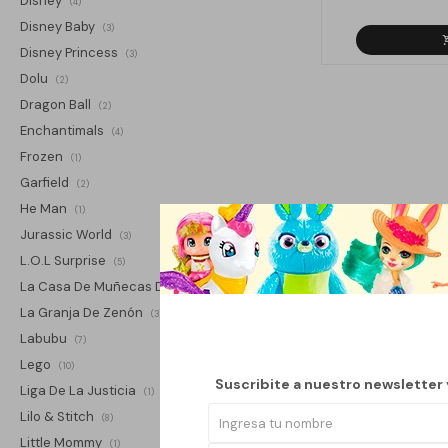
Disney
(4)
Disney Baby
(3)
Disney Princess
(3)
Dolu
(2)
Dragon Ball
(2)
Enchantimals
(4)
Frozen
(1)
Garfield
(2)
He Man
(1)
Jurassic World
(3)
L.O.L Surprise
(5)
La Casa De Muñecas De Gabby
(2)
La Granja De Zenón
(3)
Labubu
(7)
Lego
(10)
Suscribite a nuestro newsletter
Liga De La Justicia
(1)
Lilo & Stitch
(8)
Little Mommy
(1)