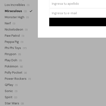
Los Increíbles
(1)
Miraculous
(2)
Monster High
(1)
Nerf
(1)
Nickelodeon
(1)
Paw Patrol
(1)
Peppa Pig
(1)
Phi Phi Toys
(17)
Pinypon
(5)
Play Doh
(5)
Pokémon
(6)
Polly Pocket
(4)
Power Rockers
(1)
QPlay
(1)
Sonic
(1)
Spirit
(2)
Star Wars
(3)