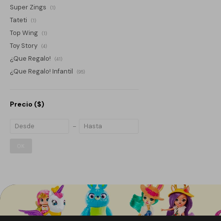
Super Zings
(1)
Tateti
(1)
Top Wing
(1)
Toy Story
(4)
¿Que Regalo!
(41)
¿Que Regalo! Infantil
(95)
Precio
($)
OK