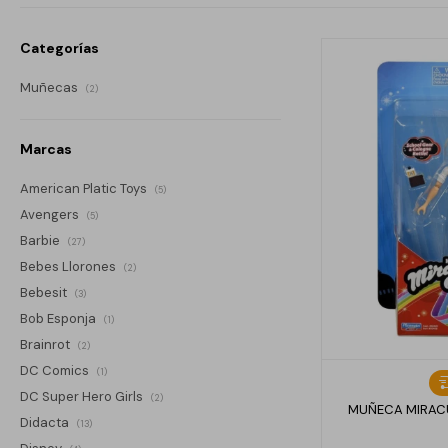
Categorías
Muñecas
(2)
Marcas
American Platic Toys
(5)
Avengers
(5)
Barbie
(27)
Bebes Llorones
(2)
Bebesit
(3)
Bob Esponja
(1)
Brainrot
(2)
DC Comics
(1)
DC Super Hero Girls
(2)
MUÑECA MIRACU
Didacta
(13)