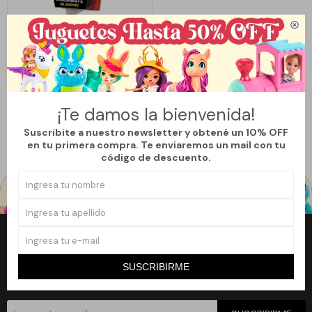

Llega
HOY
LOS INCREÍBLES MR. INCREÍBLE
490
$
629
$
¡Te damos la bienvenida!
22
Suscribite a nuestro newsletter y obtené un 10% OFF
en tu primera compra. Te enviaremos un mail con tu
código de descuento.
Newsletter
SUSCRIBIRME
¡Suscribite a nuestro newsletter y accedé a un 10% off en tu primera
compra!