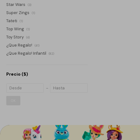
Star Wars
(3)
Super Zings
(1)
Tateti
(1)
Top Wing
(1)
Toy Story
(4)
¿Que Regalo!
(41)
¿Que Regalo! Infantil
(82)
Precio
($)
OK