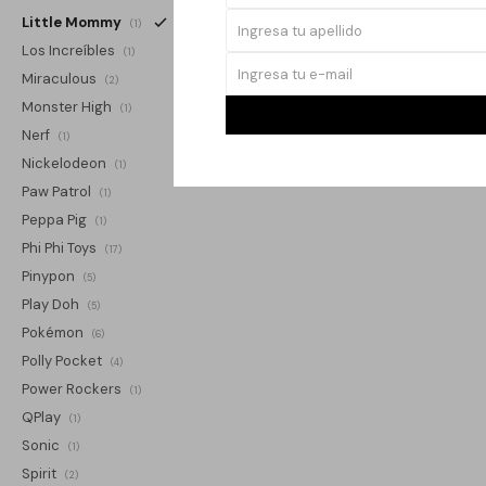
Little Mommy
(1)
Los Increíbles
(1)
Miraculous
(2)
Monster High
(1)
Nerf
(1)
Nickelodeon
(1)
Paw Patrol
(1)
Peppa Pig
(1)
Phi Phi Toys
(17)
Pinypon
(5)
Play Doh
(5)
Pokémon
(6)
Polly Pocket
(4)
Power Rockers
(1)
QPlay
(1)
Sonic
(1)
Spirit
(2)