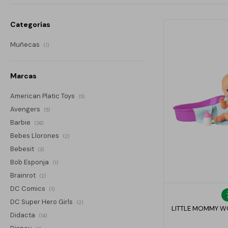
Categorías
Muñecas
(1)
Marcas
American Platic Toys
(5)
Avengers
(5)
Barbie
(26)
Bebes Llorones
(2)
Bebesit
(3)
Bob Esponja
(1)
Brainrot
(2)
DC Comics
(1)
DC Super Hero Girls
(2)
LITTLE MOMMY W
Didacta
(14)