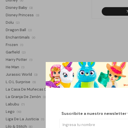
Disney
(4)
Disney Baby
(3)
Disney Princess
(3)
Dolu
(2)
Dragon Ball
(2)
Enchantimals
(4)
Frozen
(1)
Garfield
(2)
Harry Potter
(1)
He Man
(1)
Jurassic World
(3)
L.O.L Surprise
(5)
La Casa De Muñecas De Gabby
(2)
La Granja De Zenón
(3)
Labubu
(7)
Lego
(10)
Suscribite a nuestro newsletter
Liga De La Justicia
(1)
Lilo & Stitch
(8)