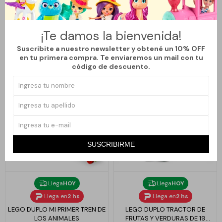
LEGO DAFFODILS
LEGO FRIENDS HAMSTER
PLAYGROUND
¡Te damos la bienvenida!
1.849
2.369
$
$
Suscribite a nuestro newsletter y obtené un 10% OFF
en tu primera compra. Te enviaremos un mail con tu
código de descuento.
SUSCRIBIRME
Llega
HOY
Llega
HOY
Llega en
2 hs
Llega en
2 hs
LEGO DUPLO MI PRIMER TREN DE
LEGO DUPLO TRACTOR DE
LOS ANIMALES
FRUTAS Y VERDURAS DE 19