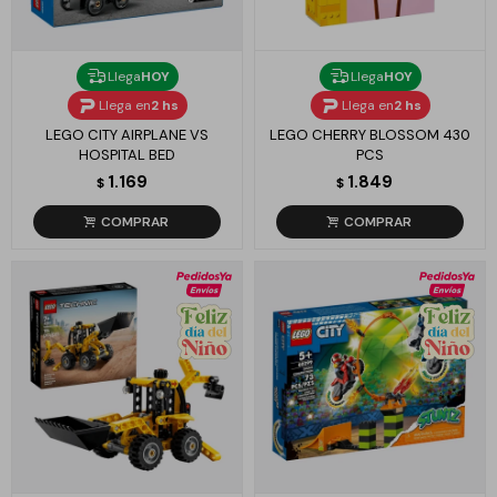
Llega
HOY
Llega
HOY
Llega en
2 hs
Llega en
2 hs
LEGO CITY AIRPLANE VS
LEGO CHERRY BLOSSOM 430
HOSPITAL BED
PCS
1.169
1.849
$
$