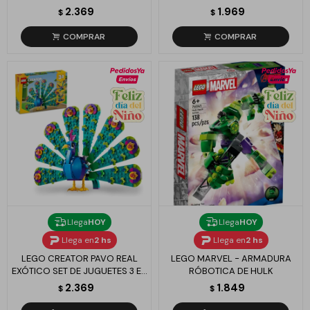
PIEZAS BALDE
2.369
1.969
$
$
Llega
HOY
Llega
HOY
Llega en
2 hs
Llega en
2 hs
LEGO CREATOR PAVO REAL
LEGO MARVEL - ARMADURA
EXÓTICO SET DE JUGUETES 3 EN
RÓBOTICA DE HULK
1
2.369
1.849
$
$