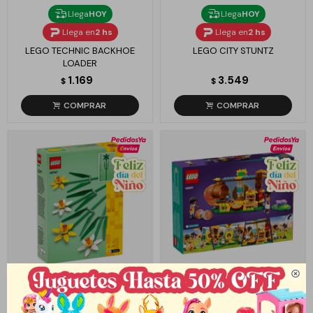
Llega
HOY
Llega
HOY
Llega en
2 hs
Llega en
2 hs
LEGO TECHNIC BACKHOE
LEGO CITY STUNTZ
LOADER
1.169
3.549
$
$

Llega
HOY
Llega
HOY
Llega en
2 hs
Llega en
2 hs