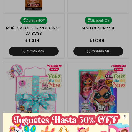
Llega
HOY
Llega
HOY
MUÑECA LOL SURPRISE OMG -
MINI LOL SURPRISE
DA BOSS
1.419
1.089
$
$

Llega
HOY
Llega
HOY