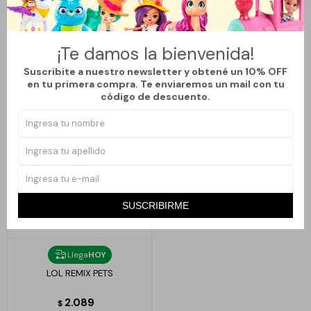
LOL SURPRISE CAJA DELUXE
LOL OMG QUEENS - MISS DIVINE
4.929
5.279
$
$
¡Te damos la bienvenida!
Suscribite a nuestro newsletter y obtené un 10% OFF
en tu primera compra. Te enviaremos un mail con tu
código de descuento.
SUSCRIBIRME
Llega
HOY
LOL REMIX PETS
2.089
$