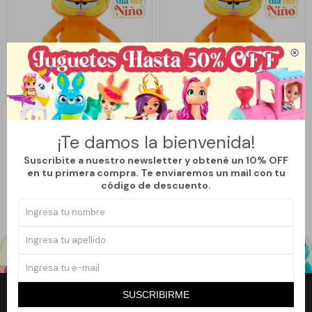

Llega
LUNES
Llega
LUNES
PELUCHE GARFIELD CHICO
PELUCHE GARFIELD GRANDE
¡Te damos la bienvenida!
Suscribite a nuestro newsletter y obtené un 10% OFF
789
1.769
$
$
en tu primera compra. Te enviaremos un mail con tu
código de descuento.
SUSCRIBIRME
Newsletter