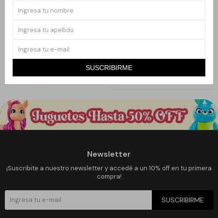
Llega
MAÑANA
Llega
MAÑANA
ENCHANTIMALS AVENTURAS EN
ENCHANTIMALS FIESTA DEL TÉ
LA JUNGLA
1.990
2.025
$
3.180
$
4.050
$
$
37
50
SUSCRIBIRME
Newsletter
¡Suscribite a nuestro newsletter y accedé a un 10% off en tu primera
compra!
SUSCRIBIRME