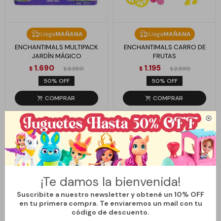
Llega
MAÑANA
Llega
MAÑANA
ENCHANTIMALS MULTIPACK
ENCHANTIMALS CARRO DE
JARDÍN MÁGICO
FRUTAS
1.690
1.195
$
3.380
$
2.390
$
$
50
50

¡Te damos la bienvenida!
Suscribite a nuestro newsletter y obtené un 10% OFF
en tu primera compra. Te enviaremos un mail con tu
código de descuento.