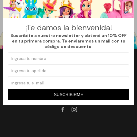
Quitar filtros
Filtrando por:
Juegos de rol
Virales:
Si
Te recomendamos quitar:
Virales:
Si
¡Te damos la bienvenida!
Suscribite a nuestro newsletter y obtené un 10% OFF
en tu primera compra. Te enviaremos un mail con tu
código de descuento.
Newsletter
¡Suscribite a nuestro newsletter y accedé a un 10% off en tu primera
compra!
SUSCRIBIRME
SUSCRIBIRME

