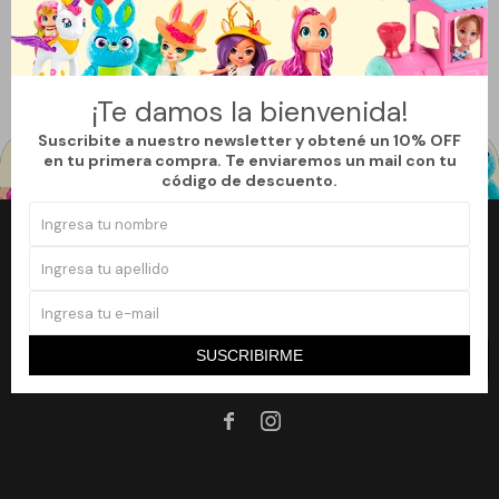
Filtrando por:
Juegos de bloques
Personajes:
Peppa pig
Quitar filtros
Te recomendamos quitar:
Personajes:
Peppa pig
¡Te damos la bienvenida!
Suscribite a nuestro newsletter y obtené un 10% OFF
en tu primera compra. Te enviaremos un mail con tu
código de descuento.
Newsletter
¡Suscribite a nuestro newsletter y accedé a un 10% off en tu primera
compra!
SUSCRIBIRME
SUSCRIBIRME

