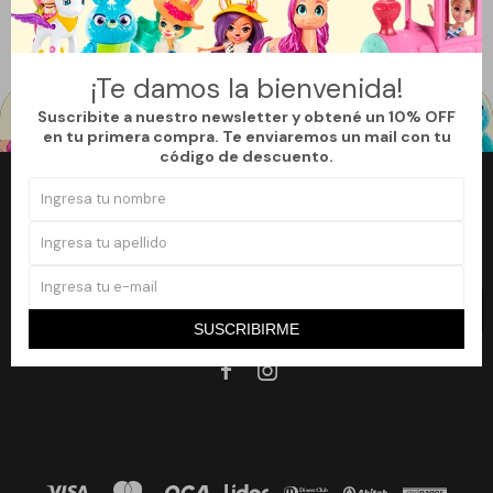
Filtrando por:
Instrumentos musicales
¿Que Regalo!
Quitar filtros
¡Te damos la bienvenida!
Suscribite a nuestro newsletter y obtené un 10% OFF
en tu primera compra. Te enviaremos un mail con tu
código de descuento.
Newsletter
¡Suscribite a nuestro newsletter y accedé a un 10% off en tu primera
compra!
SUSCRIBIRME
SUSCRIBIRME

