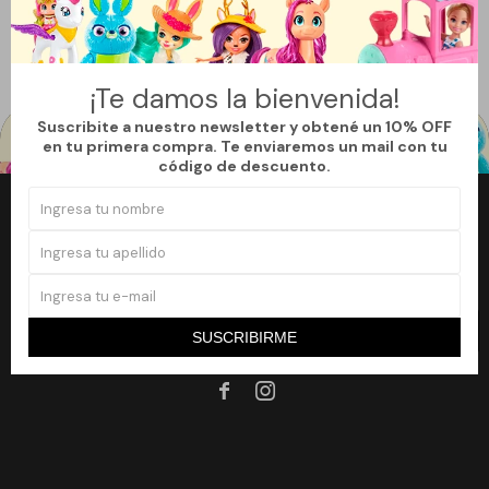
Quitar filtros
Filtrando por:
Figuras de acción
Tortugas Ninja
Te recomendamos quitar:
Tortugas Ninja
¡Te damos la bienvenida!
Suscribite a nuestro newsletter y obtené un 10% OFF
en tu primera compra. Te enviaremos un mail con tu
código de descuento.
Newsletter
¡Suscribite a nuestro newsletter y accedé a un 10% off en tu primera
compra!
SUSCRIBIRME
SUSCRIBIRME

