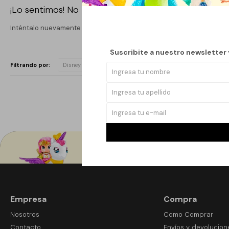
¡Lo sentimos! No hay productos en esta sección.
Inténtalo nuevamente con otros criterios de filtrado o busca en otr
Suscribite a nuestro newsletter
Filtrando por:
Disney
Empresa
Compra
Nosotros
Como Comprar
Contacto
Envíos y devolucion