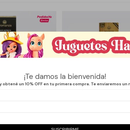
¡Te damos la bienvenida!
 y obtené un 10% OFF en tu primera compra. Te enviaremos un 
Llega
MAÑANA
Llega
MAÑANA
A MOMENTOS DE AROMANZA -
INCIENSO LINE PALO SANTO - JAZM
DULZURA
SUSCRIBIRME