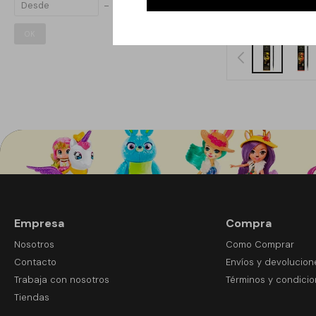
OK
Empresa
Compra
Nosotros
Como Comprar
Contacto
Envíos y devolucion
Trabaja con nosotros
Términos y condici
Tiendas