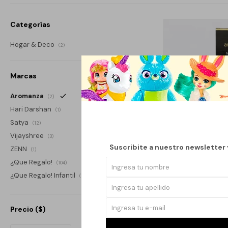
Categorías
Hogar & Deco
(2)
Marcas
Aromanza
(2)
Hari Darshan
(1)
Satya
(12)
Vijayshree
(3)
Suscribite a nuestro newsletter
ZENN
(1)
¿Que Regalo!
(104)
¿Que Regalo! Infantil
(1)
INCIENSOS LINE
Precio
($)