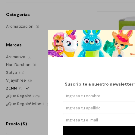
Categorías
Aromatización
(1)
Marcas
Aromanza
(2)
Hari Darshan
(1)
Satya
(12)
Vijayshree
(3)
Suscribite a nuestro newsletter
ZENN
(1)
¿Que Regalo!
(100)
¿Que Regalo! Infantil
(1)
ACEITE ESENC
Precio
($)