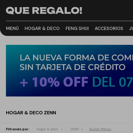
MENÚ
HOGAR & DECO
FENG SHUI
ACCESORIOS
J
HOGAR & DECO ZENN
Quitar filtros
Filtrando por:
Hogar & Deco
ZENN