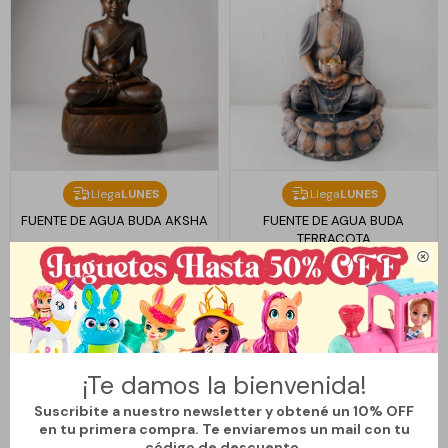
Llega
LUNES
Llega
LUNES
FUENTE DE AGUA BUDA AKSHA
FUENTE DE AGUA BUDA
TERRACOTA

8.990
4.990
$
$
¡Te damos la bienvenida!
Suscribite a nuestro newsletter y obtené un 10% OFF
en tu primera compra. Te enviaremos un mail con tu
código de descuento.