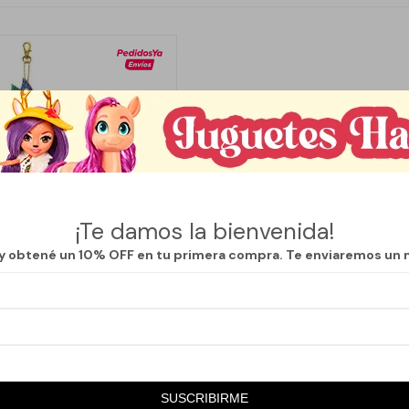
¡Te damos la bienvenida!
 y obtené un 10% OFF en tu primera compra. Te enviaremos un 
OY
Llega en
2 hs
OL DE GEMAS DIY - COLIBRÍ
SUSCRIBIRME