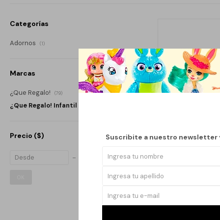
Categorías
Adornos
(1)
Marcas
¿Que Regalo!
(79)
¿Que Regalo! Infantil
(1)
Precio
($)
Suscribite a nuestro newsletter
OK
Llega
H
CREA TU ATRAPAS