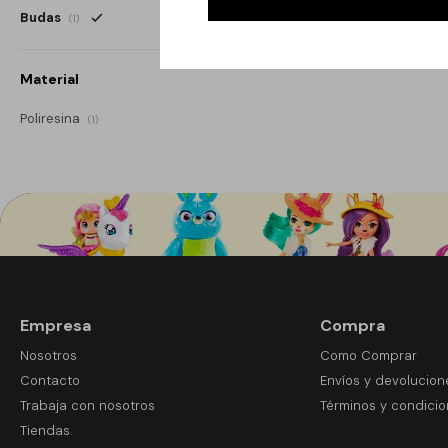
Budas
(1)
Material
Poliresina
(1)
Empresa
Compra
Nosotros
Como Comprar
Contacto
Envíos y devolucion
Trabaja con nosotros
Términos y condici
Tiendas