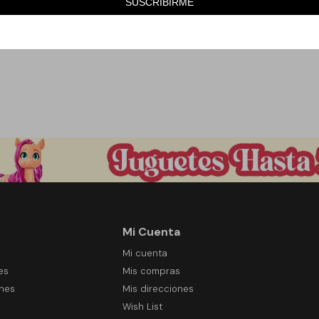
1.090
SUSCRIBIRME
$
Mi Cuenta
Mi cuenta
es
Mis compras
ones
Mis direcciones
Wish List