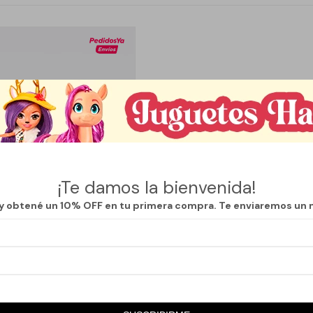
¡Te damos la bienvenida!
 y obtené un 10% OFF en tu primera compra. Te enviaremos un 
OY
Llega en
2 hs
BUDA ZEN CON PORTAVELAS Y
JA CENTRO MESA