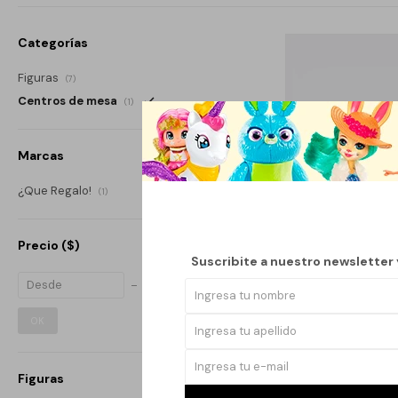
Categorías
Figuras
(7)
Centros de mesa
(1)
Marcas
¿Que Regalo!
(1)
Precio
($)
Suscribite a nuestro newsletter
OK
Llega
H
SET DECORATIVO 
Figuras
BANDE