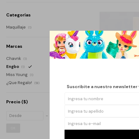
Categorías
Maquillaje
(1)
Marcas
Chavnk
(1)
Engbo
(1)
Miss Young
(1)
¿Que Regalo!
(58)
Suscribite a nuestro newsletter
Precio
($)
LABIAL LIQUI
OK