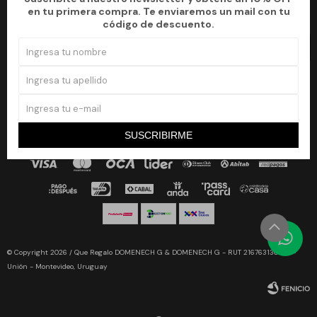
¡Suscribite a nuestro newsletter y accedé a un 10% off en tu primera
en tu primera compra. Te enviaremos un mail con tu
compra!
código de descuento.
SUSCRIBIRME


SUSCRIBIRME
© Copyright 2026 / Que Regalo DOMENECH G & DOMENECH G - RUT 216763130019 -
Unión - Montevideo, Uruguay