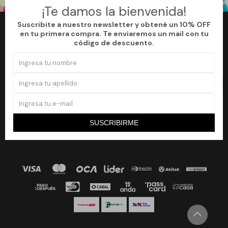
¡Te damos la bienvenida!
Suscribite a nuestro newsletter y obtené un 10% OFF
en tu primera compra. Te enviaremos un mail con tu
Newsletter
código de descuento.
¡Suscribite a nuestro newsletter y accedé a un 10% off en tu primera
compra!
SUSCRIBIRME


SUSCRIBIRME